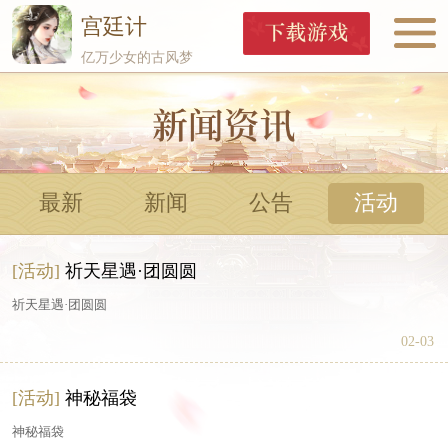
宫廷计
亿万少女的古风梦
最新
新闻
公告
活动
[活动]
祈天星遇·团圆圆
祈天星遇·团圆圆
02-03
[活动]
神秘福袋
神秘福袋