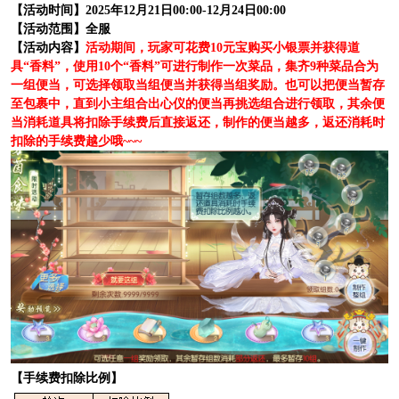
【活动时间】2025年12月21日00:00-12月24日00:00
【活动范围】全服
【活动内容】
活动期间，玩家可花费10元宝购买小银票并获得道
具“香料”，使用10个“香料”可进行制作一次菜品，集齐9种菜品合为
一组便当，可选择领取当组便当并获得当组奖励。也可以把便当暂存
至包裹中，直到小主组合出心仪的便当再挑选组合进行领取，其余便
当消耗道具将扣除手续费后直接返还，制作的便当越多，返还消耗时
扣除的手续费越少哦~~~
【手续费扣除比例】